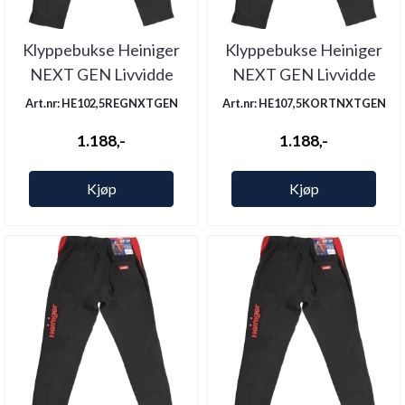
Klyppebukse Heiniger
Klyppebukse Heiniger
NEXT GEN Livvidde
NEXT GEN Livvidde
102,5 Legg ...
107,5 ...
Art.nr: HE102,5REGNXTGEN
Art.nr: HE107,5KORTNXTGEN
1.188,-
1.188,-
Kjøp
Kjøp