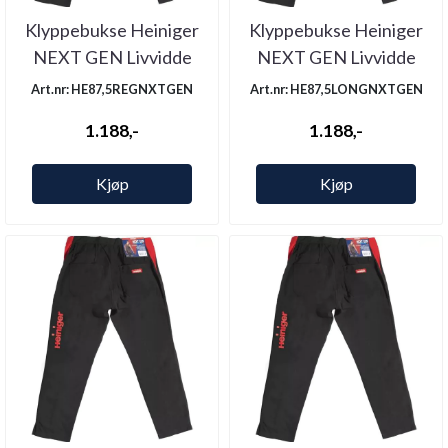
Klyppebukse Heiniger
Klyppebukse Heiniger
NEXT GEN Livvidde
NEXT GEN Livvidde
87,5 Legg ...
87,5 Legg ...
Art.nr: HE87,5REGNXTGEN
Art.nr: HE87,5LONGNXTGEN
1.188,-
1.188,-
Kjøp
Kjøp