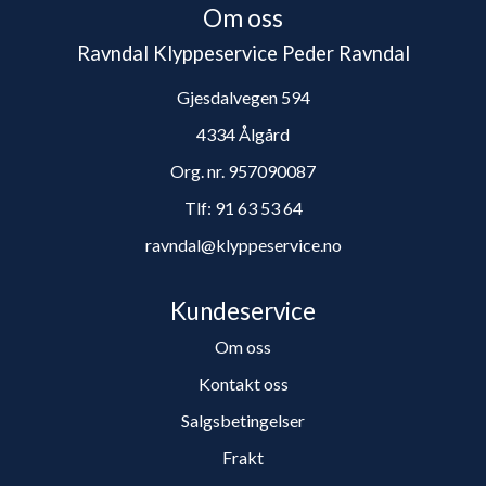
Om oss
Ravndal Klyppeservice Peder Ravndal
Gjesdalvegen 594
4334 Ålgård
Org. nr. 957090087
Tlf:
91 63 53 64
ravndal@klyppeservice.no
Kundeservice
Om oss
Kontakt oss
Salgsbetingelser
Frakt