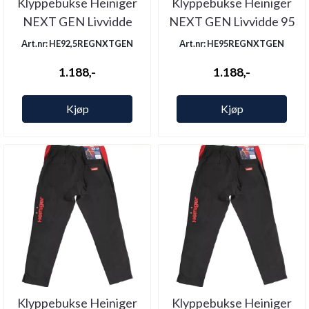
Klyppebukse Heiniger
Klyppebukse Heiniger
NEXT GEN Livvidde
NEXT GEN Livvidde 95
92,5 Legg ...
Legg ...
Art.nr: HE92,5REGNXTGEN
Art.nr: HE95REGNXTGEN
1.188,-
1.188,-
Kjøp
Kjøp
Klyppebukse Heiniger
Klyppebukse Heiniger