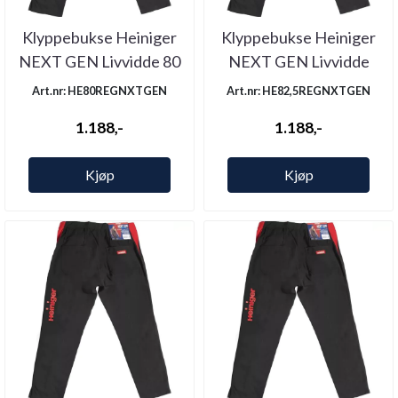
Klyppebukse Heiniger
Klyppebukse Heiniger
NEXT GEN Livvidde 80
NEXT GEN Livvidde
Legg ...
82,5 Legg ...
Art.nr: HE80REGNXTGEN
Art.nr: HE82,5REGNXTGEN
1.188,-
1.188,-
Kjøp
Kjøp