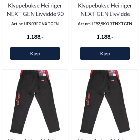
Klyppebukse Heiniger
Klyppebukse Heiniger
NEXT GEN Livvidde 90
NEXT GEN Livvidde
Legg ...
92,5 Legg ...
Art.nr: HE90REGNXTGEN
Art.nr: HE92,5KORTNXTGEN
1.188,-
1.188,-
Kjøp
Kjøp