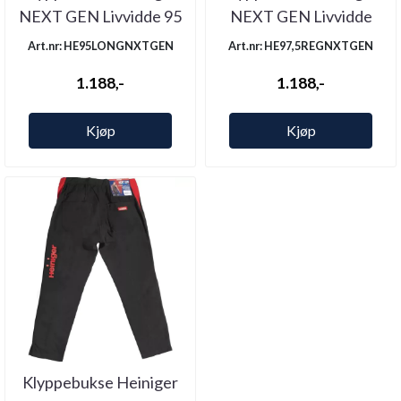
NEXT GEN Livvidde 95
NEXT GEN Livvidde
Legg ...
97,5 Legg ...
Art.nr: HE95LONGNXTGEN
Art.nr: HE97,5REGNXTGEN
1.188,-
1.188,-
Kjøp
Kjøp
Klyppebukse Heiniger