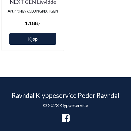
NEXT GEN Livvidde
97,5 Legg ...
Art.nr: HE97,5LONGNXTGEN
1.188,-
Kjøp
Ravndal Klyppeservice Peder Ravndal
© 2023 Klyppeservice