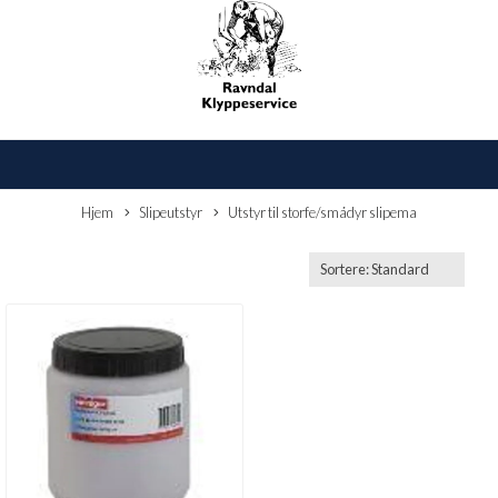
Hjem
Slipeutstyr
Utstyr til storfe/smådyr slipema