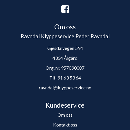
Om oss
Ravndal Klyppeservice Peder Ravndal
Gjesdalvegen 594
4334 Ålgård
Org. nr. 957090087
Tlf:
91 63 53 64
ravndal@klyppeservice.no
Kundeservice
Om oss
Kontakt oss