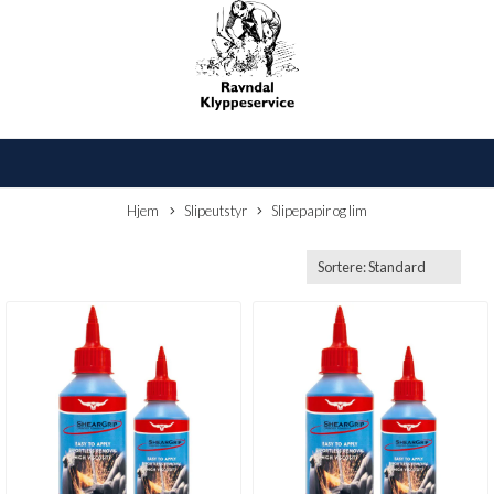
Hjem
Slipeutstyr
Slipepapir og lim