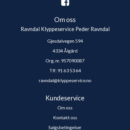
Om oss
Ravndal Klyppeservice Peder Ravndal
Gjesdalvegen 594
4334 Ålgård
Org. nr. 957090087
Tlf:
91 63 53 64
ravndal@klyppeservice.no
Kundeservice
Om oss
Kontakt oss
Salgsbetingelser