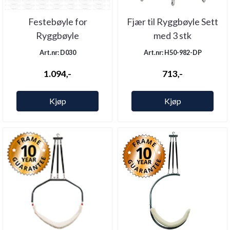
Festebøyle for
Fjær til Ryggbøyle Sett
Ryggbøyle
med 3 stk
Art.nr: D030
Art.nr: H50-982-DP
1.094,-
713,-
Kjøp
Kjøp