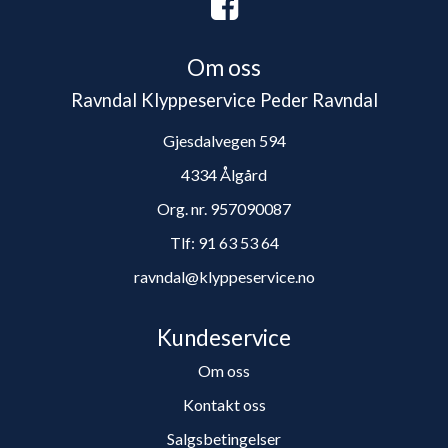
Om oss
Ravndal Klyppeservice Peder Ravndal
Gjesdalvegen 594
4334 Ålgård
Org. nr. 957090087
Tlf:
91 63 53 64
ravndal@klyppeservice.no
Kundeservice
Om oss
Kontakt oss
Salgsbetingelser