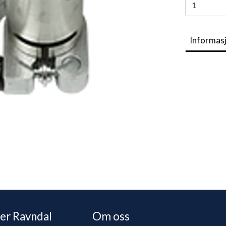
Informas
er Ravndal
Om oss