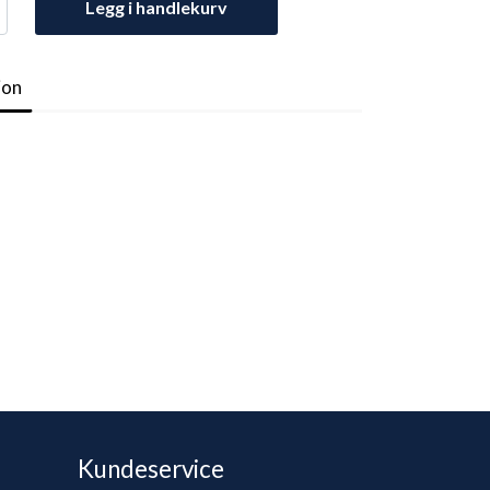
Legg i handlekurv
jon
Kundeservice