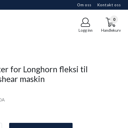
Om oss
Kontakt oss
0
Logg inn
Handlekurv
er for Longhorn fleksi til
shear maskin
0A