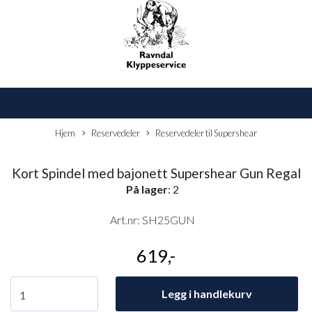
Hjem
Reservedeler
Reservedeler til Supershear
Kort Spindel med bajonett Supershear Gun Regal
På lager
: 2
Art.nr:
SH25GUN
619,-
Legg i handlekurv