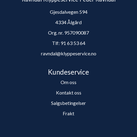
Gjesdalvegen 594
4334 Ålgård
Org. nr. 957090087
Tlf:
91 63 53 64
ravndal@klyppeservice.no
Kundeservice
Om oss
Kontakt oss
Salgsbetingelser
Frakt